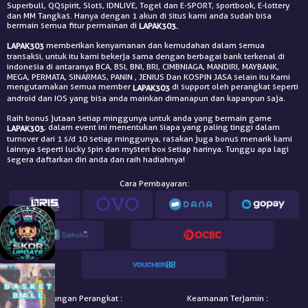
Superbull, QQspirit, Slots, IDNLIVE, Togel dan E-SPORT, sportbook, E-lottery
dan MM Tangkas. Hanya dengan 1 akun di situs kami anda sudah bisa
© Copyright 2026 lpak303wd.xyz - All right reserved | 18+
bermain semua fitur permainan di
LAPAK303.
memberikan kenyamanan dan kemudahan dalam semua
LAPAK303
transaksi, untuk itu kami bekerja sama dengan berbagai bank terkenal di
indonesia di antaranya BCA, BSI, BNI, BRI, CIMBNIAGA, MANDIRI, MAYBANK,
MEGA, PERMATA, SINARMAS, PANIN , JENIUS Dan KOSPIN JASA selain itu Kami
mengutamakan semua member
di support oleh perangkat seperti
LAPAK303
android dan IOS yang bisa anda mainkan dimanapun dan kapanpun saja.
Raih bonus jutaan setiap minggunya untuk anda yang bermain game
, dalam event ini menentukan siapa yang paling tinggi dalam
LAPAK303
turnover dari 1 s/d 10 setiap minggunya, rasakan juga bonus menarik kami
lainnya seperti lucky spin dan mysteri box setiap harinya. Tunggu apa lagi
segera daftarkan diri anda dan raih hadiahnya!
Cara Pembayaran:
Dukungan Perangkat :
Keamanan Terjamin :