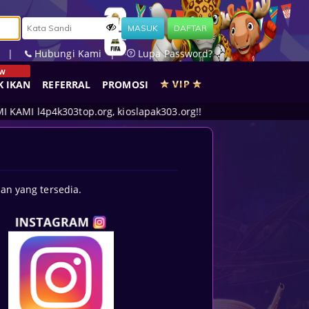
MASUK
at |
Hubungi Kami |
Lupa Password?
W
K IKAN
REFERRAL
PROMOSI
MI l4p4k303top.org, kioslapak303.org!! BCA BNI BRI BSI CI
an yang tersedia.