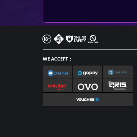
WE ACCEPT :