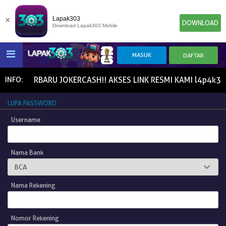
×
Lapak303
DOWNLOAD
Download Lapak303 Mobile
HOME
GAME TERBARU JOKERCASH!! AKSES LINK RESMI KAMI l4p4k303
INFO:
LUPA PASSWORD
POKER
SLOT GAME
IDN E-LOTTERY
Username
NEW
NEW
Nama Bank
SPORTBOOK
LIVE CASINO
IDNLIVE
NEW
Nama Rekening
TOGEL
ESPORTS
ARCADE
NEW
NEW
NEW
Nomor Rekening
TEMBAK IKAN
IDNRAFFLE
IDNTRADE