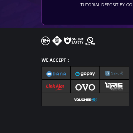
TUTORIAL DEPOSIT BY GO
TUTORIAL DEPOSIT BY GO
WE ACCEPT :
TUTORIAL DEPOSIT BY GO