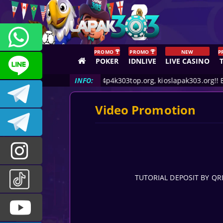
+6281292409860
PROMO
PROMO
NEW
P
POKER
IDNLIVE
LIVE CASINO
CSLAPAK303
KSES LINK RESMI KAMI l4p4k303top.org, kioslapak303.org!! 
INFO:
LAPAK303OFFICIAL
Video Promotion
LAPAK303_OFFICIAL
lapak.update303
TUTORIAL DEPOSIT BY QR
@lapak303ofc
LAPAK303.OFFICIAL