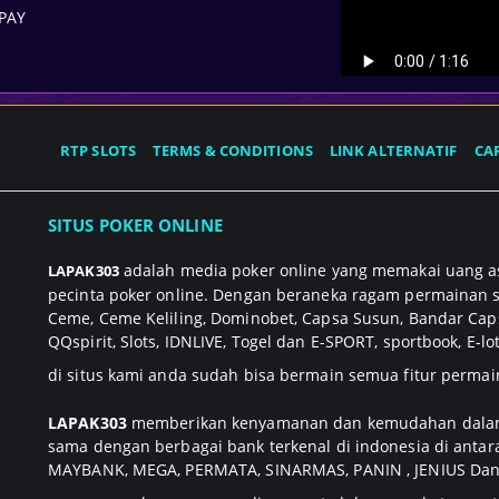
PAY
RTP SLOTS
TERMS & CONDITIONS
LINK ALTERNATIF
CA
PAY
SITUS POKER ONLINE
adalah media poker online yang memakai uang as
LAPAK303
pecinta poker online. Dengan beraneka ragam permainan s
Ceme, Ceme Keliling, Dominobet, Capsa Susun, Bandar Caps
QQspirit, Slots, IDNLIVE, Togel dan E-SPORT, sportbook, E
di situs kami anda sudah bisa bermain semua fitur perma
LAPAK303
memberikan kenyamanan dan kemudahan dalam s
PAY
sama dengan berbagai bank terkenal di indonesia di antar
MAYBANK, MEGA, PERMATA, SINARMAS, PANIN , JENIUS Dan