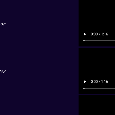
PAY
PAY