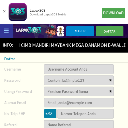
×
Lapak303
DOWNLOAD
Download Lapak303 Mobile
HOME
A BNI BRI BSI CIMB MANDIRI MAYBANK MEGA DANAMON E-WALLE
INFO:
Daftar
POKER
SLOT GAME
IDN E-LOTTERY
Username
NEW
NEW
Password
SPORTBOOK
LIVE CASINO
IDNLIVE
Ulangi Password
NEW
Alamat Email
TOGEL
ESPORTS
ARCADE
No. Telp / HP
NEW
NEW
NEW
Referral
TEMBAK IKAN
IDNRAFFLE
IDNTRADE