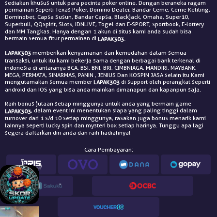
sediakan khusus untuk para pecinta poker online. Dengan beraneka ragam
permainan seperti Texas Poker, Domino Dealer, Bandar Ceme, Ceme Keliling,
Dominobet, Capsa Susun, Bandar Capsa, Blackjack, Omaha, Super10,
© Copyright 2026 lpak303wd.xyz - All right reserved | 18+
Superbull, QQspirit, Slots, IDNLIVE, Togel dan E-SPORT, sportbook, E-lottery
dan MM Tangkas. Hanya dengan 1 akun di situs kami anda sudah bisa
bermain semua fitur permainan di
LAPAK303.
memberikan kenyamanan dan kemudahan dalam semua
LAPAK303
transaksi, untuk itu kami bekerja sama dengan berbagai bank terkenal di
indonesia di antaranya BCA, BSI, BNI, BRI, CIMBNIAGA, MANDIRI, MAYBANK,
MEGA, PERMATA, SINARMAS, PANIN , JENIUS Dan KOSPIN JASA selain itu Kami
mengutamakan semua member
di support oleh perangkat seperti
LAPAK303
android dan IOS yang bisa anda mainkan dimanapun dan kapanpun saja.
Raih bonus jutaan setiap minggunya untuk anda yang bermain game
, dalam event ini menentukan siapa yang paling tinggi dalam
LAPAK303
turnover dari 1 s/d 10 setiap minggunya, rasakan juga bonus menarik kami
lainnya seperti lucky spin dan mysteri box setiap harinya. Tunggu apa lagi
segera daftarkan diri anda dan raih hadiahnya!
Cara Pembayaran: